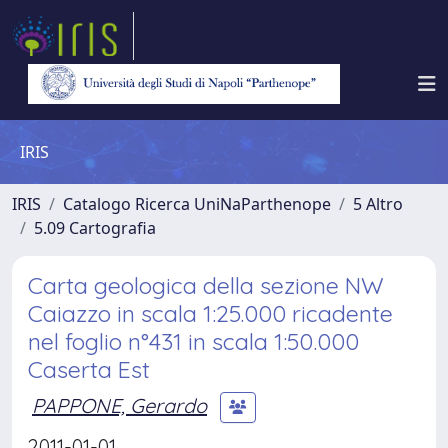
IRIS
IRIS
Catalogo Ricerca UniNaParthenope
5 Altro
5.09 Cartografia
Carta geologica della sezione NW
Caiazzo in scala 1:25.000 ricadente
nel foglio n°431 in scala 1:50.000
Caserta Est
PAPPONE, Gerardo
2011-01-01