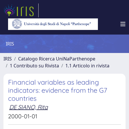
IRIS
IRIS
Catalogo Ricerca UniNaParthenope
1 Contributo su Rivista
1.1 Articolo in rivista
Financial variables as leading
indicators: evidence from the G7
countries
DE SIANO, Rita
2000-01-01