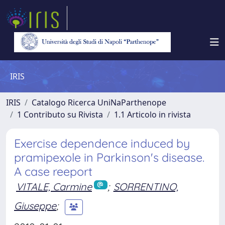
IRIS
IRIS
Catalogo Ricerca UniNaParthenope
1 Contributo su Rivista
1.1 Articolo in rivista
Exercise dependence induced by
pramipexole in Parkinson's disease.
A case reeport
VITALE, Carmine
;
SORRENTINO,
Giuseppe
;