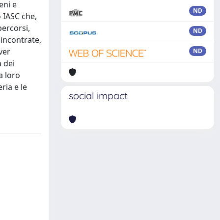
eni e
ND
o IASC che,
percorsi,
ND
 incontrate,
ver
ND
 dei
a loro
ria e le
social impact