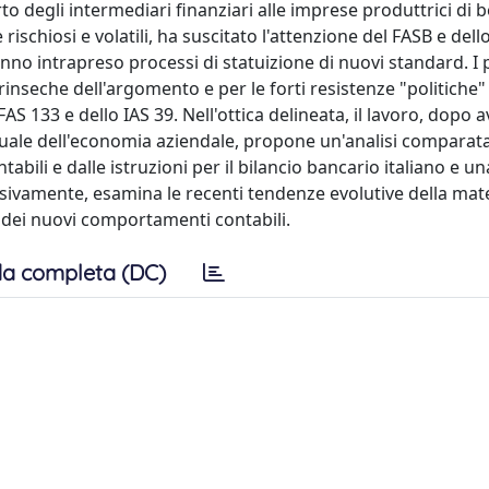
to degli intermediari finanziari alle imprese produttrici di b
e rischiosi e volatili, ha suscitato l'attenzione del FASB e dell
 hanno intrapreso processi di statuizione di nuovi standard. I 
ntrinseche dell'argomento e per le forti resistenze "politiche"
 133 e dello IAS 39. Nell'ottica delineata, il lavoro, dopo a
tuale dell'economia aziendale, propone un'analisi comparata
abili e dalle istruzioni per il bilancio bancario italiano e un
essivamente, esamina le recenti tendenze evolutive della mate
 dei nuovi comportamenti contabili.
a completa (DC)