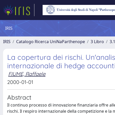
IRIS
IRIS
Catalogo Ricerca UniNaParthenope
3 Libro
3.
La copertura dei rischi. Un'anal
internazionale di hedge account
FIUME, Raffaele
2000-01-01
Abstract
Il continuo processo di innovazione finanziaria offre al
rischi. Il respiro internazionale della competizione e la 