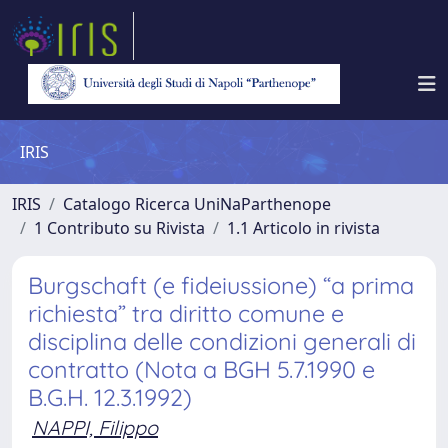
IRIS
IRIS
Catalogo Ricerca UniNaParthenope
1 Contributo su Rivista
1.1 Articolo in rivista
Burgschaft (e fideiussione) “a prima
richiesta” tra diritto comune e
disciplina delle condizioni generali di
contratto (Nota a BGH 5.7.1990 e
B.G.H. 12.3.1992)
NAPPI, Filippo