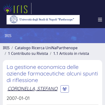
IRIS
IRIS
Catalogo Ricerca UniNaParthenope
1 Contributo su Rivista
1.1 Articolo in rivista
La gestione economica delle
aziende farmaceutiche: alcuni spunti
di riflessione
CORONELLA, STEFANO
2007-01-01