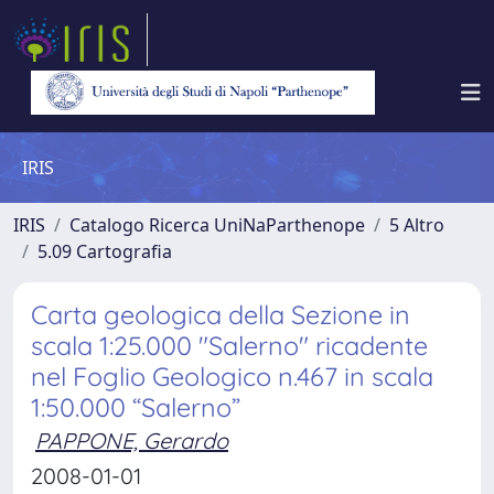
IRIS
IRIS
Catalogo Ricerca UniNaParthenope
5 Altro
5.09 Cartografia
Carta geologica della Sezione in
scala 1:25.000 "Salerno" ricadente
nel Foglio Geologico n.467 in scala
1:50.000 “Salerno”
PAPPONE, Gerardo
2008-01-01