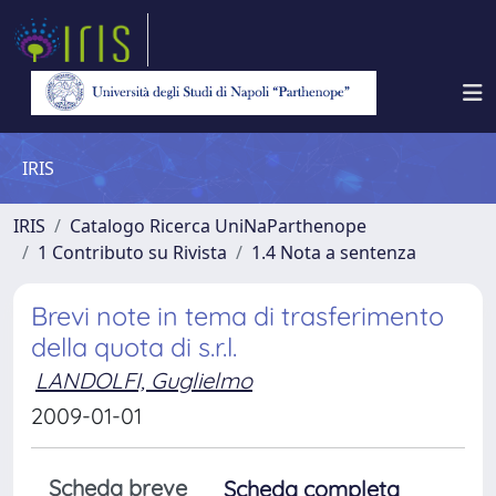
IRIS
IRIS
Catalogo Ricerca UniNaParthenope
1 Contributo su Rivista
1.4 Nota a sentenza
Brevi note in tema di trasferimento
della quota di s.r.l.
LANDOLFI, Guglielmo
2009-01-01
Scheda breve
Scheda completa