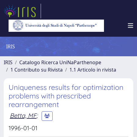
IRIS
IRIS
Catalogo Ricerca UniNaParthenope
1 Contributo su Rivista
1.1 Articolo in rivista
Uniqueness results for optimization
problems with prescribed
rearrangement
Betta, MF
;
1996-01-01