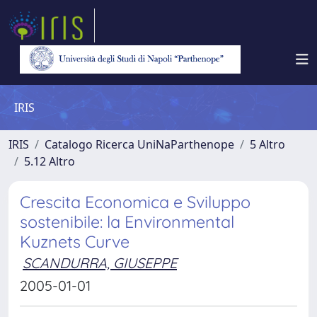
IRIS
IRIS
Catalogo Ricerca UniNaParthenope
5 Altro
5.12 Altro
Crescita Economica e Sviluppo
sostenibile: la Environmental
Kuznets Curve
SCANDURRA, GIUSEPPE
2005-01-01