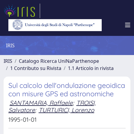
IRIS
IRIS
Catalogo Ricerca UniNaParthenope
1 Contributo su Rivista
1.1 Articolo in rivista
Sul calcolo dell'ondulazione geoidica
con misure GPS ed astronomiche
SANTAMARIA, Raffaele
;
TROISI,
Salvatore
;
TURTURICI, Lorenzo
1995-01-01