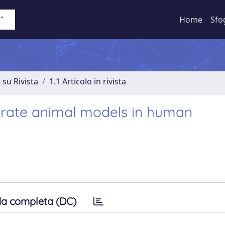
Home
Sfo
 su Rivista
1.1 Articolo in rivista
ebrate animal models in human
a completa (DC)