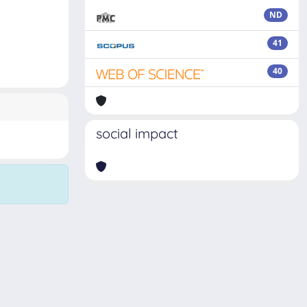
ND
41
40
social impact