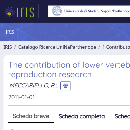
IRIS
IRIS
Catalogo Ricerca UniNaParthenope
1 Contributo
The contribution of lower vert
reproduction research
MECCARIELLO, R.
;
2011-01-01
Scheda breve
Scheda completa
Sched