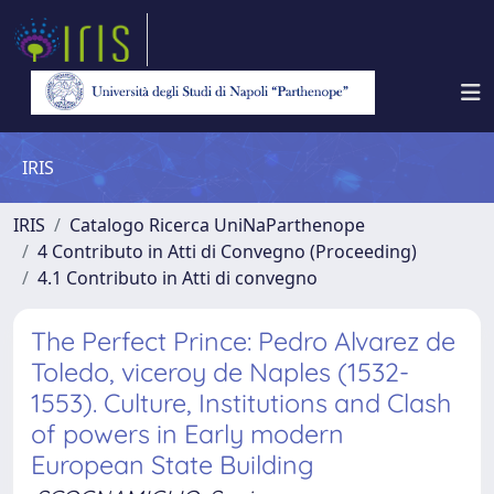
IRIS
IRIS
Catalogo Ricerca UniNaParthenope
4 Contributo in Atti di Convegno (Proceeding)
4.1 Contributo in Atti di convegno
The Perfect Prince: Pedro Alvarez de
Toledo, viceroy de Naples (1532-
1553). Culture, Institutions and Clash
of powers in Early modern
European State Building