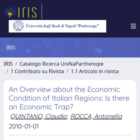
IRIS
IRIS
Catalogo Ricerca UniNaParthenope
1 Contributo su Rivista
1.1 Articolo in rivista
An Overview about the Economic
Condition of Italian Regions: Is there
an Economic Trap?
QUINTANO, Claudio
;
ROCCA, Antonella
2010-01-01