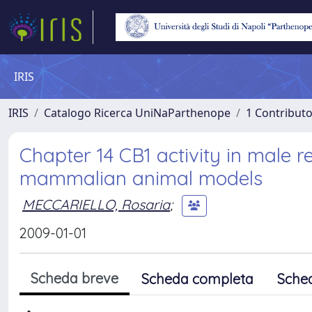
IRIS
IRIS
Catalogo Ricerca UniNaParthenope
1 Contributo
Chapter 14 CB1 activity in male
mammalian animal models
MECCARIELLO, Rosaria
;
2009-01-01
Scheda breve
Scheda completa
Sche