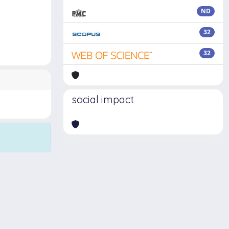
ND
32
32
social impact