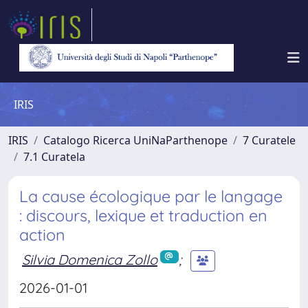
IRIS
IRIS
Catalogo Ricerca UniNaParthenope
7 Curatele
7.1 Curatela
La cause écologique par le langage
: discours, lexique et traduction en
action
Silvia Domenica Zollo
;
2026-01-01