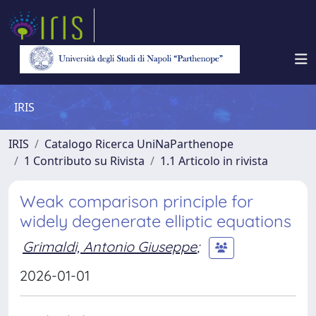
IRIS
IRIS
Catalogo Ricerca UniNaParthenope
1 Contributo su Rivista
1.1 Articolo in rivista
Weak comparison principle for
widely degenerate elliptic equations
Grimaldi, Antonio Giuseppe
;
2026-01-01