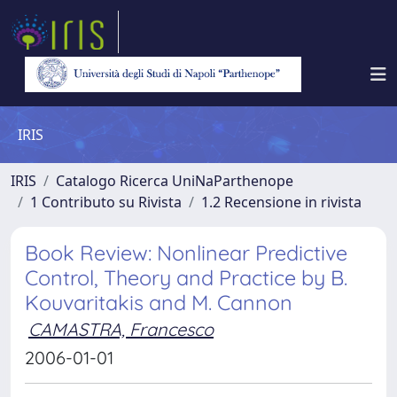
IRIS
IRIS
Catalogo Ricerca UniNaParthenope
1 Contributo su Rivista
1.2 Recensione in rivista
Book Review: Nonlinear Predictive
Control, Theory and Practice by B.
Kouvaritakis and M. Cannon
CAMASTRA, Francesco
2006-01-01