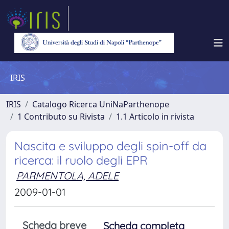
IRIS
IRIS
Catalogo Ricerca UniNaParthenope
1 Contributo su Rivista
1.1 Articolo in rivista
Nascita e sviluppo degli spin-off da
ricerca: il ruolo degli EPR
PARMENTOLA, ADELE
2009-01-01
Scheda breve
Scheda completa