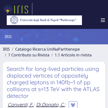
IRIS
IRIS
Catalogo Ricerca UniNaParthenope
1 Contributo su Rivista
1.1 Articolo in rivista
Search for long-lived particles using
displaced vertices of oppositely
charged leptons in 140fb−1 of pp
collisions at s=13 TeV with the ATLAS
detector
Conventi, F.
;
Di Donato, C.
;