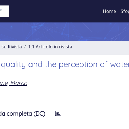
Home
Sfo
 su Rivista
1.1 Articolo in rivista
l quality and the perception of wate
one, Marco
da completa (DC)