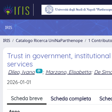
IRIS
IRIS
Catalogo Ricerca UniNaParthenope
1 Contributo
Trust in government, institutiona
services
Dileo, Ivano
;
Marzano, Elisabetta
;
De Sim
2026-01-01
Scheda breve
Scheda completa
Sche
Anno