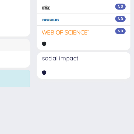
ND
ND
ND
social impact