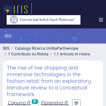
IRIS
IRIS
Catalogo Ricerca UniNaParthenope
1 Contributo su Rivista
1.1 Articolo in rivista
The rise of live shopping and
immersive technologies in the
fashion retail: from an exploratory
literature review to a conceptual
framework.
Capurro R.
;
Fiorentino R.
;