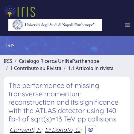
IRIS
IRIS
Catalogo Ricerca UniNaParthenope
1 Contributo su Rivista
1.1 Articolo in rivista
The performance of missing
transverse momentum
reconstruction and its significance
with the ATLAS detector using 140
fb-1 of sqrt(s)=13 TeV pp collisions
Conventi, F.
;
Di Donato, C.
;