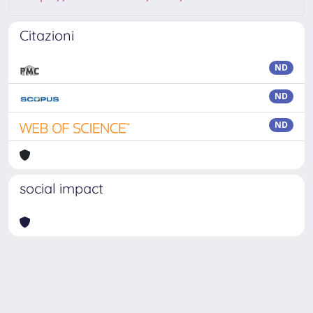
Citazioni
ND
ND
ND
social impact