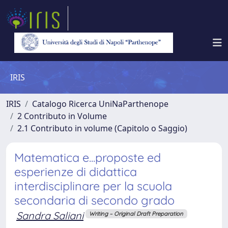
IRIS
IRIS
Catalogo Ricerca UniNaParthenope
2 Contributo in Volume
2.1 Contributo in volume (Capitolo o Saggio)
Matematica e...proposte ed
esperienze di didattica
interdisciplinare per la scuola
secondaria di secondo grado
Sandra Saliani
Writing – Original Draft Preparation