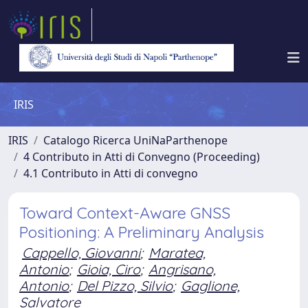
IRIS
IRIS
Catalogo Ricerca UniNaParthenope
4 Contributo in Atti di Convegno (Proceeding)
4.1 Contributo in Atti di convegno
Toward Context-Aware GNSS
Positioning: A Preliminary Analysis
Cappello, Giovanni
;
Maratea,
Antonio
;
Gioia, Ciro
;
Angrisano,
Antonio
;
Del Pizzo, Silvio
;
Gaglione,
Salvatore