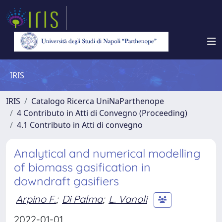
IRIS
IRIS
Catalogo Ricerca UniNaParthenope
4 Contributo in Atti di Convegno (Proceeding)
4.1 Contributo in Atti di convegno
Analytical and numerical modelling
of biomass gasification in
downdraft gasifiers
Arpino F.
;
Di Palma
;
L. Vanoli
2022-01-01