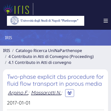
IRIS
IRIS
Catalogo Ricerca UniNaParthenope
4 Contributo in Atti di Convegno (Proceeding)
4.1 Contributo in Atti di convegno
Two-phase explicit cbs procedure for
fluid flow transport in porous media
Arpino F.
;
Massarotti N.
;
2017-01-01