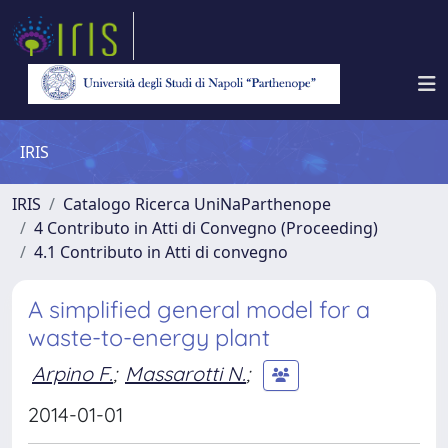
IRIS
IRIS
Catalogo Ricerca UniNaParthenope
4 Contributo in Atti di Convegno (Proceeding)
4.1 Contributo in Atti di convegno
A simplified general model for a
waste-to-energy plant
Arpino F.
;
Massarotti N.
;
2014-01-01