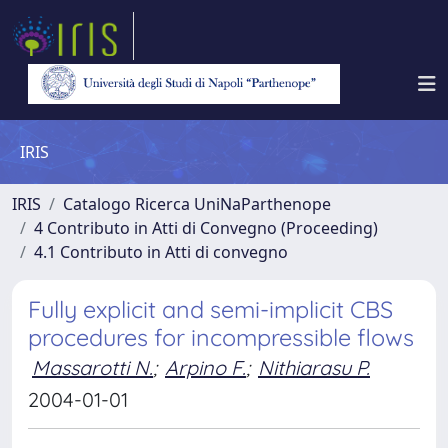
IRIS
IRIS
Catalogo Ricerca UniNaParthenope
4 Contributo in Atti di Convegno (Proceeding)
4.1 Contributo in Atti di convegno
Fully explicit and semi-implicit CBS
procedures for incompressible flows
Massarotti N.
;
Arpino F.
;
Nithiarasu P.
2004-01-01