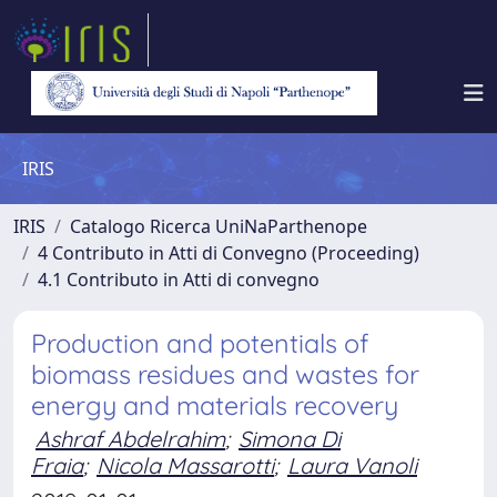
IRIS
IRIS
Catalogo Ricerca UniNaParthenope
4 Contributo in Atti di Convegno (Proceeding)
4.1 Contributo in Atti di convegno
Production and potentials of
biomass residues and wastes for
energy and materials recovery
Ashraf Abdelrahim
;
Simona Di
Fraia
;
Nicola Massarotti
;
Laura Vanoli