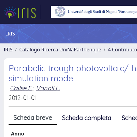
IRIS
IRIS
Catalogo Ricerca UniNaParthenope
4 Contributo
Parabolic trough photovoltaic/the
simulation model
Calise F.
;
Vanoli L.
2012-01-01
Scheda breve
Scheda completa
Sche
Anno