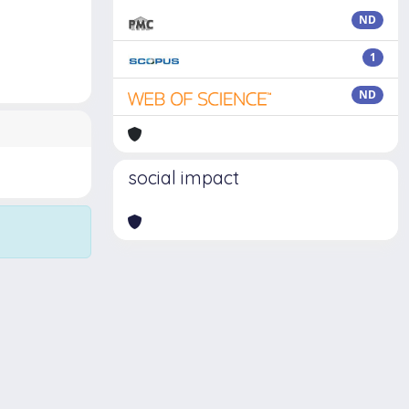
ND
1
ND
social impact