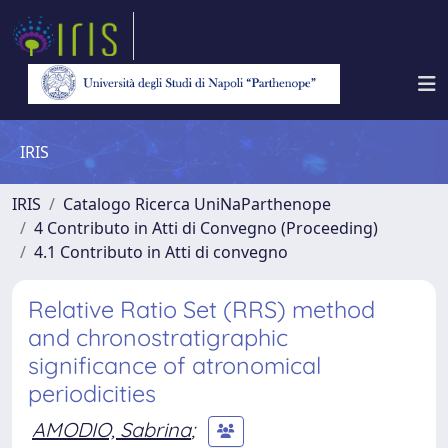
IRIS
IRIS
Catalogo Ricerca UniNaParthenope
4 Contributo in Atti di Convegno (Proceeding)
4.1 Contributo in Atti di convegno
Relative Ratio Set (RRS) method
and chronostratigraphic
significance of atronomical
periodicities
AMODIO, Sabrina
;