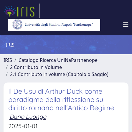
IRIS
IRIS
Catalogo Ricerca UniNaParthenope
2 Contributo in Volume
2.1 Contributo in volume (Capitolo o Saggio)
Il De Usu di Arthur Duck come
paradigma della riflessione sul
diritto romano nell'Antico Regime
Dario Luongo
2025-01-01