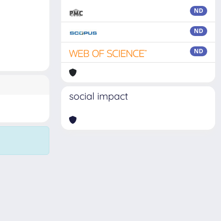
ND
ND
ND
social impact