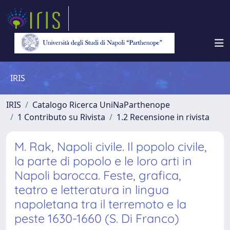
IRIS
IRIS
Catalogo Ricerca UniNaParthenope
1 Contributo su Rivista
1.2 Recensione in rivista
M. Rak, Napoli civile. Il popolo civile,
la parte di popolo e le loro arti in
Napoli barocca. Feste, grafica,
teatro e letteratura in lingua
napoletana tra il terremoto e la
peste 1630-1660 (S. Di Franco)