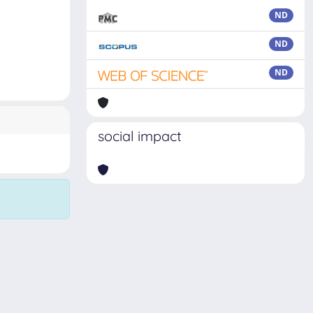
ND
ND
ND
social impact