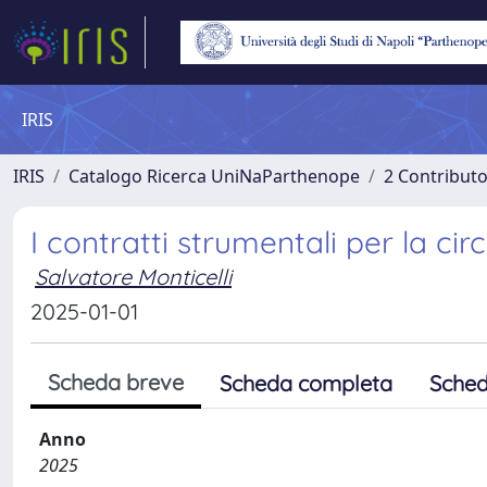
IRIS
IRIS
Catalogo Ricerca UniNaParthenope
2 Contribut
I contratti strumentali per la ci
Salvatore Monticelli
2025-01-01
Scheda breve
Scheda completa
Sched
Anno
2025