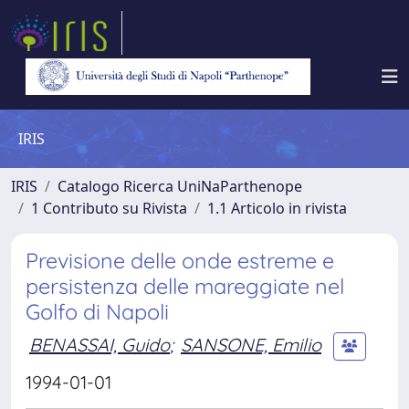
IRIS
IRIS
Catalogo Ricerca UniNaParthenope
1 Contributo su Rivista
1.1 Articolo in rivista
Previsione delle onde estreme e
persistenza delle mareggiate nel
Golfo di Napoli
BENASSAI, Guido
;
SANSONE, Emilio
1994-01-01