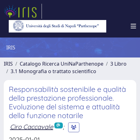
IRIS
IRIS
Catalogo Ricerca UniNaParthenope
3 Libro
3.1 Monografia o trattato scientifico
Responsabilità sostenibile e qualità
della prestazione professionale.
Evoluzione del sistema e attualità
della funzione notarile
Ciro Caccavale
;
2025-01-01