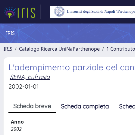
IRIS
IRIS
Catalogo Ricerca UniNaParthenope
1 Contributo
L'adempimento parziale del cont
SENA, Eufrasia
2002-01-01
Scheda breve
Scheda completa
Sched
Anno
2002