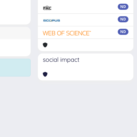
ND
ND
ND
social impact