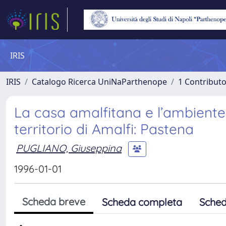
IRIS
IRIS
Catalogo Ricerca UniNaParthenope
1 Contributo
La casa amalfitana e l’ambient
territorio di Amalfi: Pastena
PUGLIANO, Giuseppina
1996-01-01
Scheda breve
Scheda completa
Sched