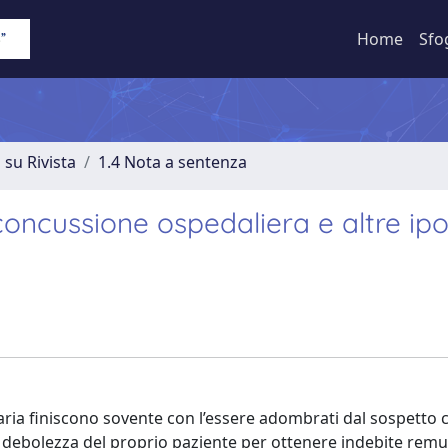
Home
Sfo
 su Rivista
1.4 Nota a sentenza
 concussione ospedaliera e altre ipo
taria finiscono sovente con l’essere adombrati dal sospetto c
i debolezza del proprio paziente per ottenere indebite remu