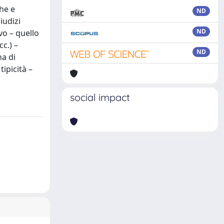
che e
ND
iudizi
ND
vo – quello
c.) –
ND
a di
ipicità –
social impact