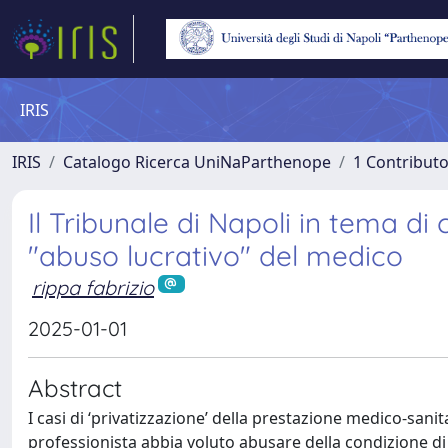
IRIS
IRIS
Catalogo Ricerca UniNaParthenope
1 Contributo
Il Tribunale di Napoli in tema di
"abuso lucrativo" del medico
rippa fabrizio
2025-01-01
Abstract
I casi di ‘privatizzazione’ della prestazione medico-sani
professionista abbia voluto abusare della condizione d