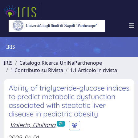
IRIS
IRIS
Catalogo Ricerca UniNaParthenope
1 Contributo su Rivista
1.1 Articolo in rivista
Ability of triglyceride‐glucose indices
to predict metabolic dysfunction
associated with steatotic liver
disease in pediatric obesity
Valerio, Giuliana
2025-01-01