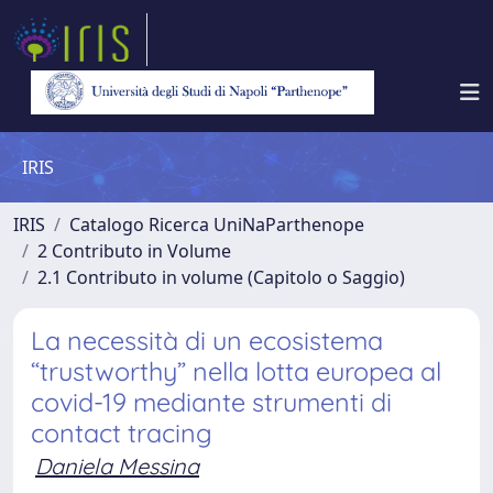
IRIS
IRIS
Catalogo Ricerca UniNaParthenope
2 Contributo in Volume
2.1 Contributo in volume (Capitolo o Saggio)
La necessità di un ecosistema
“trustworthy” nella lotta europea al
covid-19 mediante strumenti di
contact tracing
Daniela Messina