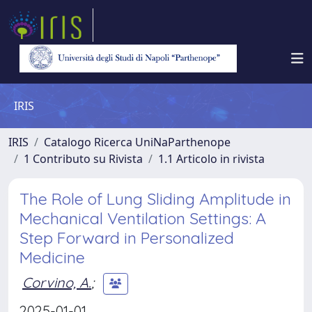
IRIS
IRIS
Catalogo Ricerca UniNaParthenope
1 Contributo su Rivista
1.1 Articolo in rivista
The Role of Lung Sliding Amplitude in
Mechanical Ventilation Settings: A
Step Forward in Personalized
Medicine
Corvino, A.
;
2025-01-01