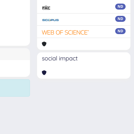
ND
ND
ND
social impact