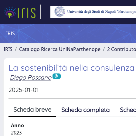
IRIS
IRIS
Catalogo Ricerca UniNaParthenope
2 Contribut
La sostenibilità nella consulenza
Diego Rossano
2025-01-01
Scheda breve
Scheda completa
Sched
Anno
2025