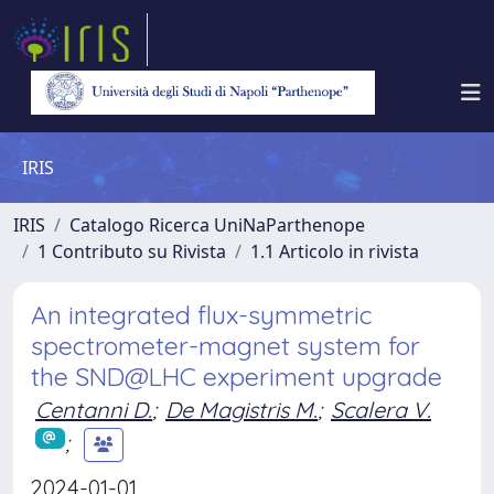
IRIS
IRIS
Catalogo Ricerca UniNaParthenope
1 Contributo su Rivista
1.1 Articolo in rivista
An integrated flux-symmetric
spectrometer-magnet system for
the SND@LHC experiment upgrade
Centanni D.
;
De Magistris M.
;
Scalera V.
;
2024-01-01