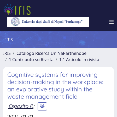
IRIS
IRIS
Catalogo Ricerca UniNaParthenope
1 Contributo su Rivista
1.1 Articolo in rivista
Cognitive systems for improving
decision-making in the workplace:
an explorative study within the
waste management field
Esposito P.
;
2024-01-01