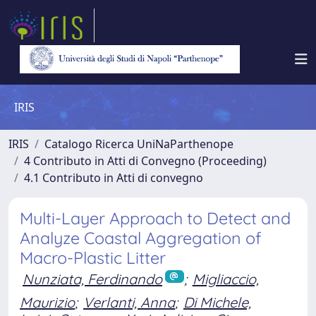
IRIS
IRIS
Catalogo Ricerca UniNaParthenope
4 Contributo in Atti di Convegno (Proceeding)
4.1 Contributo in Atti di convegno
Multi-Layer Approach to Detect and
Analyze Coastal Aggregation of
Macro-Plastic Litter
Nunziata, Ferdinando
;
Migliaccio,
Maurizio
;
Verlanti, Anna
;
Di Michele,