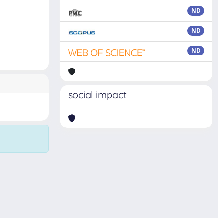
ND
ND
ND
social impact